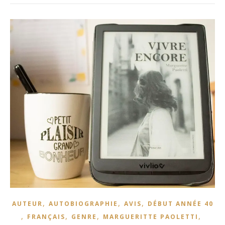
,
,
,
AUTEUR
AUTOBIOGRAPHIE
AVIS
DÉBUT ANNÉE 40
,
,
,
,
FRANÇAIS
GENRE
MARGUERITTE PAOLETTI