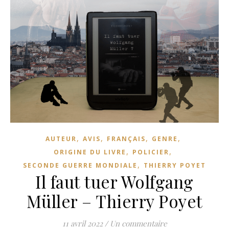
,
,
,
,
AUTEUR
AVIS
FRANÇAIS
GENRE
,
,
ORIGINE DU LIVRE
POLICIER
,
SECONDE GUERRE MONDIALE
THIERRY POYET
Il faut tuer Wolfgang
Müller – Thierry Poyet
11 avril 2022
/
Un commentaire