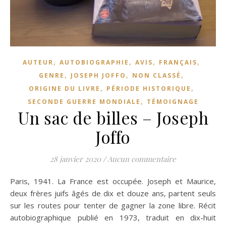
,
,
,
,
AUTEUR
AUTOBIOGRAPHIE
AVIS
FRANÇAIS
,
,
,
GENRE
JOSEPH JOFFO
NON CLASSÉ
,
,
ORIGINE DU LIVRE
PÉRIODE HISTORIQUE
,
SECONDE GUERRE MONDIALE
TÉMOIGNAGE
Un sac de billes – Joseph
Joffo
28 janvier 2020
/
Aucun commentaire
Paris, 1941. La France est occupée. Joseph et Maurice,
deux frères juifs âgés de dix et douze ans, partent seuls
sur les routes pour tenter de gagner la zone libre. Récit
autobiographique publié en 1973, traduit en dix-huit