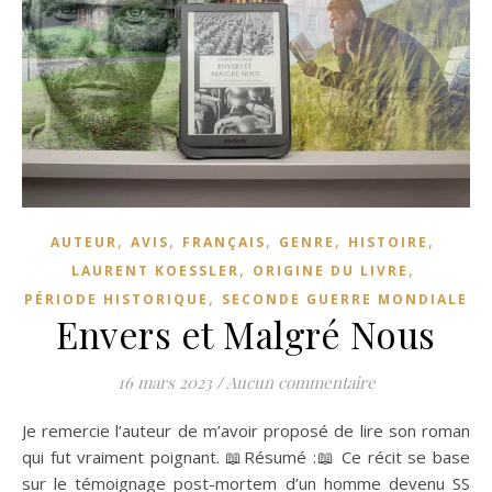
,
,
,
,
,
AUTEUR
AVIS
FRANÇAIS
GENRE
HISTOIRE
,
,
LAURENT KOESSLER
ORIGINE DU LIVRE
,
PÉRIODE HISTORIQUE
SECONDE GUERRE MONDIALE
Envers et Malgré Nous
16 mars 2023
/
Aucun commentaire
Je remercie l’auteur de m’avoir proposé de lire son roman
qui fut vraiment poignant. 📖Résumé :📖 Ce récit se base
sur le témoignage post-mortem d’un homme devenu SS