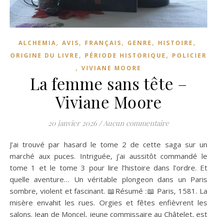
,
,
,
,
,
ALCHEMIA
AVIS
FRANÇAIS
GENRE
HISTOIRE
,
,
ORIGINE DU LIVRE
PÉRIODE HISTORIQUE
POLICIER
,
VIVIANE MOORE
La femme sans tête –
Viviane Moore
20 janvier 2026
/
Aucun commentaire
J’ai trouvé par hasard le tome 2 de cette saga sur un
marché aux puces. Intriguée, j’ai aussitôt commandé le
tome 1 et le tome 3 pour lire l’histoire dans l’ordre. Et
quelle aventure… Un véritable plongeon dans un Paris
sombre, violent et fascinant. 📖Résumé :📖 Paris, 1581. La
misère envahit les rues. Orgies et fêtes enfièvrent les
salons. Jean de Moncel, jeune commissaire au Châtelet, est