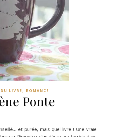
,
 DU LIVRE
ROMANCE
rène Ponte
seillé… et purée, mais quel livre ! Une vraie
 bureau. Pimentez d’un dérapage torride dans