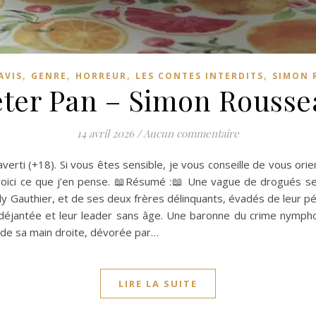
,
,
,
,
AVIS
GENRE
HORREUR
LES CONTES INTERDITS
SIMON 
eter Pan – Simon Rousse
14 avril 2026
/
Aucun commentaire
c averti (+18). Si vous êtes sensible, je vous conseille de vous or
voici ce que j’en pense. 📖Résumé :📖 Une vague de drogués se
y Gauthier, et de ses deux frères délinquants, évadés de leur pé
 déjantée et leur leader sans âge. Une baronne du crime nymp
de sa main droite, dévorée par…
LIRE LA SUITE