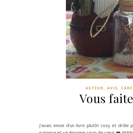
,
,
AUTEUR
AVIS
CARE
Vous fait
J’avais envie d’un livre plutôt cosy et drôl
surprise et un énorme coup de cœur ❤️ 📖Rés