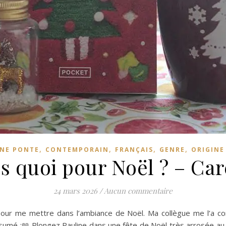
,
,
,
,
NE PONTE
CONTEMPORAIN
FRANÇAIS
GENRE
ORIGINE
es quoi pour Noël ? – Ca
24 mars 2026
/
Aucun commentaire
e pour me mettre dans l’ambiance de Noël. Ma collègue me l’a con
umé :📖 Plongez Pauline dans une fête de Noël très arrosée au