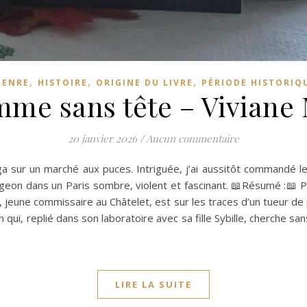
,
,
,
GENRE
HISTOIRE
ORIGINE DU LIVRE
PÉRIODE HISTORIQ
mme sans tête – Viviane
20 janvier 2026
/
Aucun commentaire
a sur un marché aux puces. Intriguée, j’ai aussitôt commandé le
ngeon dans un Paris sombre, violent et fascinant. 📖Résumé :📖 P
, jeune commissaire au Châtelet, est sur les traces d’un tueur de 
i, replié dans son laboratoire avec sa fille Sybille, cherche sans 
LIRE LA SUITE