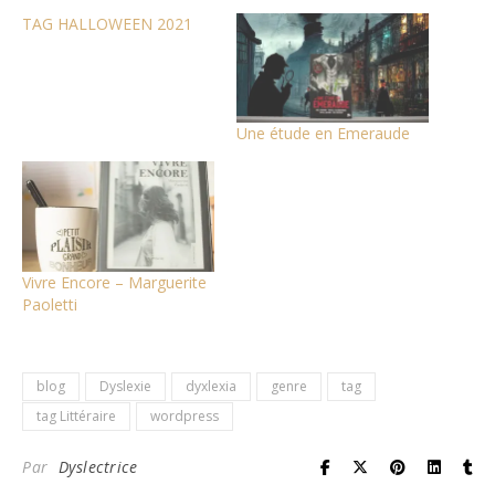
TAG HALLOWEEN 2021
Une étude en Emeraude
Vivre Encore – Marguerite
Paoletti
blog
Dyslexie
dyxlexia
genre
tag
tag Littéraire
wordpress
Par
Dyslectrice