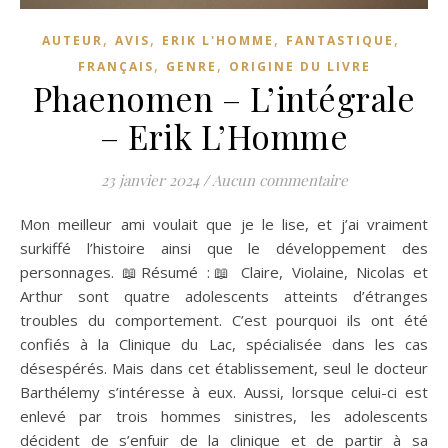
,
,
,
,
AUTEUR
AVIS
ERIK L'HOMME
FANTASTIQUE
,
,
FRANÇAIS
GENRE
ORIGINE DU LIVRE
Phaenomen – L’intégrale
– Erik L’Homme
23 janvier 2024
/
Aucun commentaire
Mon meilleur ami voulait que je le lise, et j’ai vraiment
surkiffé l’histoire ainsi que le développement des
personnages. 📖Résumé :📖 Claire, Violaine, Nicolas et
Arthur sont quatre adolescents atteints d’étranges
troubles du comportement. C’est pourquoi ils ont été
confiés à la Clinique du Lac, spécialisée dans les cas
désespérés. Mais dans cet établissement, seul le docteur
Barthélemy s’intéresse à eux. Aussi, lorsque celui-ci est
enlevé par trois hommes sinistres, les adolescents
décident de s’enfuir de la clinique et de partir à sa