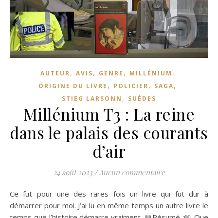
,
,
,
,
AUTEUR
AVIS
GENRE
MILLÉNIUM
,
,
,
ORIGINE DU LIVRE
POLICIER
SAGA
,
STIEG LARSONN
SUÈDES
Millénium T3 : La reine
dans le palais des courants
d’air
24 août 2023
/
Aucun commentaire
Ce fut pour une des rares fois un livre qui fut dur à
démarrer pour moi. J’ai lu en même temps un autre livre le
temps que l’histoire démarre vraiment. 📖Résumé :📖 Que