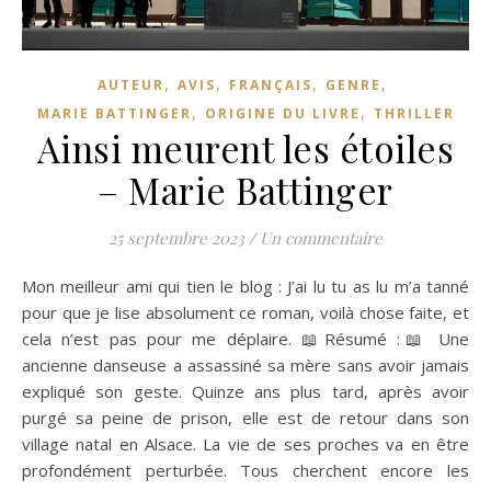
,
,
,
,
AUTEUR
AVIS
FRANÇAIS
GENRE
,
,
MARIE BATTINGER
ORIGINE DU LIVRE
THRILLER
Ainsi meurent les étoiles
– Marie Battinger
25 septembre 2023
/
Un commentaire
Mon meilleur ami qui tien le blog : J’ai lu tu as lu m’a tanné
pour que je lise absolument ce roman, voilà chose faite, et
cela n’est pas pour me déplaire. 📖Résumé :📖 Une
ancienne danseuse a assassiné sa mère sans avoir jamais
expliqué son geste. Quinze ans plus tard, après avoir
purgé sa peine de prison, elle est de retour dans son
village natal en Alsace. La vie de ses proches va en être
profondément perturbée. Tous cherchent encore les