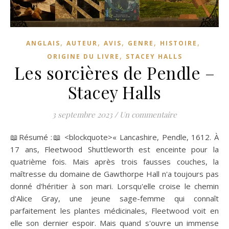
,
,
,
,
,
ANGLAIS
AUTEUR
AVIS
GENRE
HISTOIRE
,
ORIGINE DU LIVRE
STACEY HALLS
Les sorcières de Pendle –
Stacey Halls
3 septembre 2023
/
Un commentaire
📖Résumé :📖 <blockquote>« Lancashire, Pendle, 1612. À
17 ans, Fleetwood Shuttleworth est enceinte pour la
quatrième fois. Mais après trois fausses couches, la
maîtresse du domaine de Gawthorpe Hall n'a toujours pas
donné d'héritier à son mari. Lorsqu'elle croise le chemin
d'Alice Gray, une jeune sage-femme qui connaît
parfaitement les plantes médicinales, Fleetwood voit en
elle son dernier espoir. Mais quand s'ouvre un immense