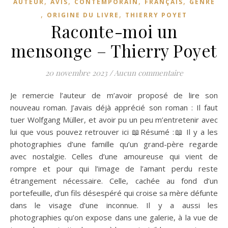
,
,
,
,
AUTEUR
AVIS
CONTEMPORAIN
FRANÇAIS
GENRE
,
,
ORIGINE DU LIVRE
THIERRY POYET
Raconte-moi un
mensonge – Thierry Poyet
20 novembre 2023
/
Aucun commentaire
Je remercie l’auteur de m’avoir proposé de lire son
nouveau roman. J’avais déjà apprécié son roman : Il faut
tuer Wolfgang Müller, et avoir pu un peu m’entretenir avec
lui que vous pouvez retrouver ici 📖Résumé :📖 Il y a les
photographies d’une famille qu’un grand-père regarde
avec nostalgie. Celles d’une amoureuse qui vient de
rompre et pour qui l’image de l’amant perdu reste
étrangement nécessaire. Celle, cachée au fond d’un
portefeuille, d’un fils désespéré qui croise sa mère défunte
dans le visage d’une inconnue. Il y a aussi les
photographies qu’on expose dans une galerie, à la vue de