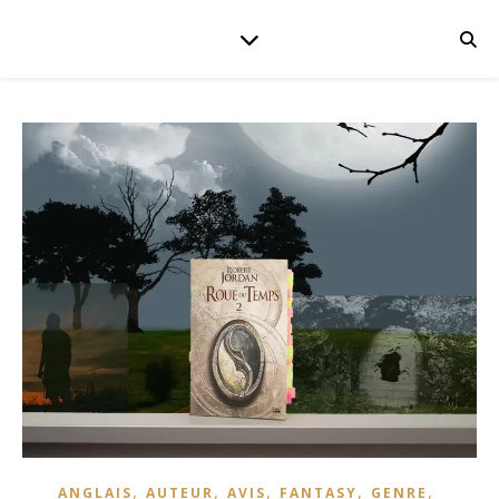
,
,
,
,
,
ANGLAIS
AUTEUR
AVIS
FANTASY
GENRE