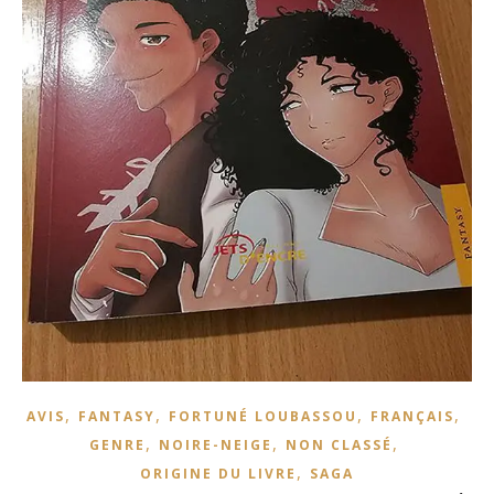
,
,
,
,
AVIS
FANTASY
FORTUNÉ LOUBASSOU
FRANÇAIS
,
,
,
GENRE
NOIRE-NEIGE
NON CLASSÉ
,
ORIGINE DU LIVRE
SAGA