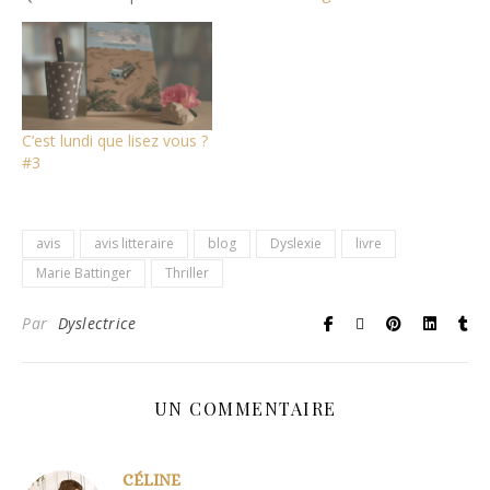
début de semaine ? voici
ma lecture du
moment Ainsi se brise la
ligne de Marie Battinger?
Un livre qui m'a été prêté
dans un prêt croisé avec
C’est lundi que lisez vous ?
Lucas du…
#3
avis
avis litteraire
blog
Dyslexie
livre
Marie Battinger
Thriller
Par
Dyslectrice
UN COMMENTAIRE
CÉLINE