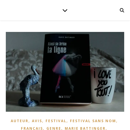
,
,
,
,
AUTEUR
AVIS
FESTIVAL
FESTIVAL SANS NOM
,
,
,
FRANÇAIS
GENRE
MARIE BATTINGER