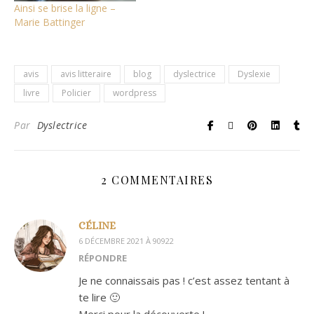
Ainsi se brise la ligne –
Marie Battinger
avis
avis litteraire
blog
dyslectrice
Dyslexie
livre
Policier
wordpress
Par
Dyslectrice
2 COMMENTAIRES
CÉLINE
6 DÉCEMBRE 2021 À 90922
RÉPONDRE
Je ne connaissais pas ! c’est assez tentant à
te lire 🙂
Merci pour la découverte !