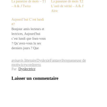
La passeuse de mots – T1
La passeuse de mots T2
– A & J Twice
L’oeil de vérité – A & J
Alric
Aujourd’hui C’est lundi
#7
Bonjour amis lecteurs et
lectrices, Aujourd'hui
c’est lundi que lisez-vous
? Qu’avez-vous lu ses
derniers jours ? Que
lisez-vous pour ce début
de semaine ? ➡ voici ma
avis
avis litteraire
Dyslexie
Fantasy
livre
passeuse de
lecture du moment📖 La
mot
twice
wordpress
Passeuse de Mots - Tome
Par
Dyslectrice
1 : La Passeuse de Mot
de Alric & Jennifer
Laisser un commentaire
Twice📖 ➡ attiré…