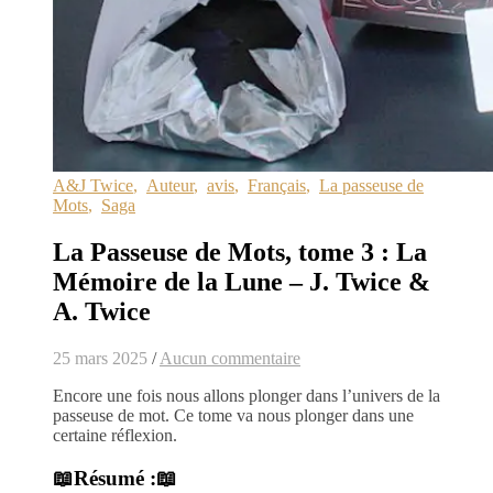
A&J Twice
,
Auteur
,
avis
,
Français
,
La passeuse de
Mots
,
Saga
La Passeuse de Mots, tome 3 : La
Mémoire de la Lune – J. Twice &
A. Twice
25 mars 2025
/
Aucun commentaire
Encore une fois nous allons plonger dans l’univers de la
passeuse de mot. Ce tome va nous plonger dans une
certaine réflexion.
📖
Résumé :📖