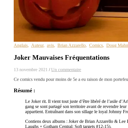
Anglais
,
Auteur
,
avis
,
Brian Azzarello
,
Comics
,
Doug Mahn
Joker Mauvaises Fréquentations
13 novembre 2021
/
Un commentaire
Ce comics vendu pour moins de 5e a eu raison de mon portefeuill
Résumé :
Le Joker rit. Il vient tout juste d’être libéré de l’asile d
gang se sont partagé son territoire avant de revendre leur
appartient. Entraînant dans son sillage le loyal Johnny F
Contiens deux albums : Joker de Brian Azzarello & Le
Laughs + Gotham Central: Soft targets #12-15).