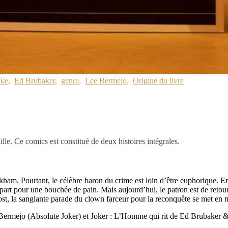
ke
,
Ed Brubaker
,
genre
,
Lee Bermejo
,
Origine du livre
e. Ce comics est constitué de deux histoires intégrales.
’Arkham. Pourtant, le célèbre baron du crime est loin d’être euphorique. En
 part pour une bouchée de pain. Mais aujourd’hui, le patron est de retour 
rost, la sanglante parade du clown farceur pour la reconquête se met en 
e Bermejo (Absolute Joker) et Joker : L’Homme qui rit de Ed Bruba