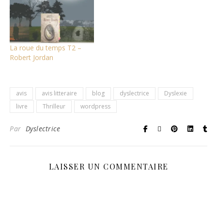
parler de ce livre,
tellement ne m'a pas plus
convaincu que cela. 📖
Résumé :📖 Après Le
Mystère Jérôme Bosch, le
La roue du temps T2 –
nouveau roman de…
Robert Jordan
avis
avis litteraire
blog
dyslectrice
Dyslexie
livre
Thrilleur
wordpress
Par
Dyslectrice
LAISSER UN COMMENTAIRE