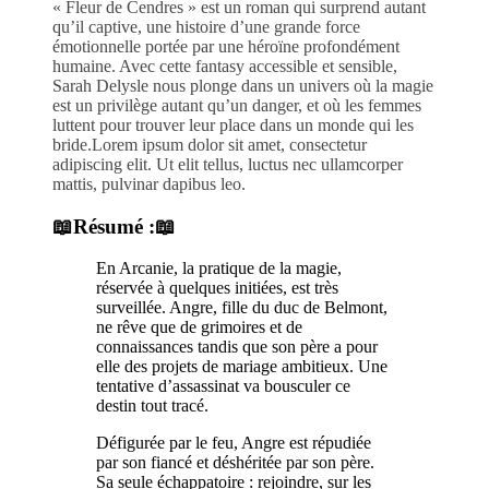
« Fleur de Cendres »
est un roman qui surprend autant
qu’il captive, une histoire d’une grande force
émotionnelle portée par une héroïne profondément
humaine. Avec cette fantasy accessible et sensible,
Sarah Delysle nous plonge dans un univers où la magie
est un privilège autant qu’un danger, et où les femmes
luttent pour trouver leur place dans un monde qui les
bride.Lorem ipsum dolor sit amet, consectetur
adipiscing elit. Ut elit tellus, luctus nec ullamcorper
mattis, pulvinar dapibus leo.
📖
Résumé :📖
En Arcanie, la pratique de la magie,
réservée à quelques initiées, est très
surveillée. Angre, fille du duc de Belmont,
ne rêve que de grimoires et de
connaissances tandis que son père a pour
elle des projets de mariage ambitieux. Une
tentative d’assassinat va bousculer ce
destin tout tracé.
Défigurée par le feu, Angre est répudiée
par son fiancé et déshéritée par son père.
Sa seule échappatoire : rejoindre, sur les