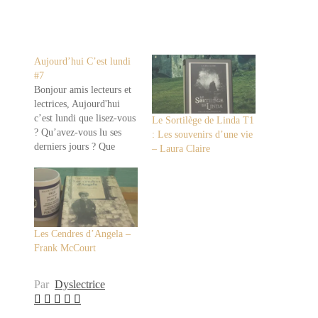
Aujourd’hui C’est lundi
#7
Bonjour amis lecteurs et
lectrices, Aujourd'hui
c’est lundi que lisez-vous
Le Sortilège de Linda T1
? Qu’avez-vous lu ses
: Les souvenirs d’une vie
derniers jours ? Que
– Laura Claire
lisez-vous pour ce début
de semaine ? ➡ voici ma
lecture du moment📖 La
Passeuse de Mots - Tome
1 : La Passeuse de Mot
de Alric & Jennifer
Les Cendres d’Angela –
Twice📖 ➡ attiré…
Frank McCourt
Par
Dyslectrice