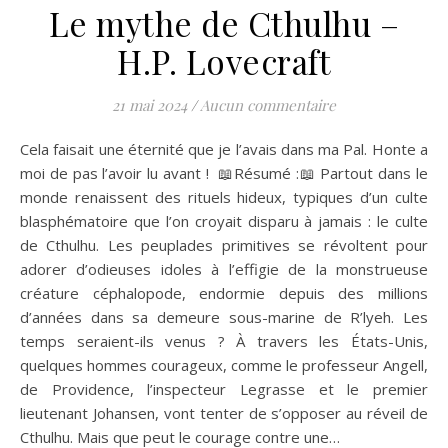
Le mythe de Cthulhu –
H.P. Lovecraft
21 mai 2024
/
Aucun commentaire
Cela faisait une éternité que je l’avais dans ma Pal. Honte a
moi de pas l’avoir lu avant ! 📖Résumé :📖 Partout dans le
monde renaissent des rituels hideux, typiques d’un culte
blasphématoire que l’on croyait disparu à jamais : le culte
de Cthulhu. Les peuplades primitives se révoltent pour
adorer d’odieuses idoles à l’effigie de la monstrueuse
créature céphalopode, endormie depuis des millions
d’années dans sa demeure sous-marine de R’lyeh. Les
temps seraient-ils venus ? À travers les États-Unis,
quelques hommes courageux, comme le professeur Angell,
de Providence, l’inspecteur Legrasse et le premier
lieutenant Johansen, vont tenter de s’opposer au réveil de
Cthulhu. Mais que peut le courage contre une…