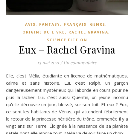
,
,
,
,
AVIS
FANTASY
FRANÇAIS
GENRE
,
,
ORIGINE DU LIVRE
RACHEL GRAVINA
SCIENCE FICTION
Eux – Rachel Gravina
13 mai 2021
/
Un commentaire
Elle, c’est Mélia, étudiante en licence de mathématiques,
calme et sans histoire. Lui, c’est Ralph, un garçon
dangereusement mystérieux qui l’aborde en cours pour ne
plus la lâcher. Lui, c’est aussi Quentin, un jeune inconnu
qu’elle découvre un jour, blessé, sur son toit. Et eux ? Eux,
ce sont les habitants de Vénus, qui attendent fébrilement
le retour de la princesse héritière du trône, emmenée il y a
vingt ans sur Terre. Éloignée à la naissance de sa planète
natale dont elle ignore tout, Mélia va devoir faire un choix…