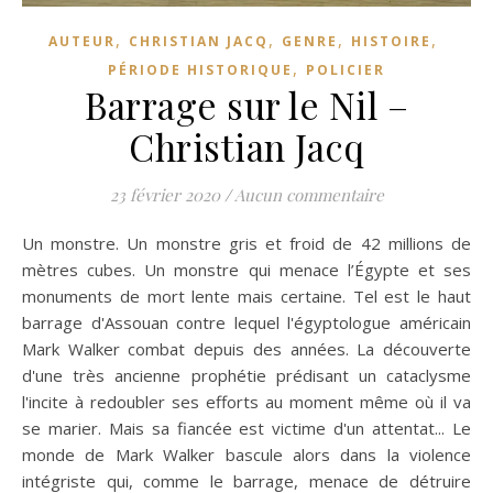
,
,
,
,
AUTEUR
CHRISTIAN JACQ
GENRE
HISTOIRE
,
PÉRIODE HISTORIQUE
POLICIER
Barrage sur le Nil –
Christian Jacq
23 février 2020
/
Aucun commentaire
Un monstre. Un monstre gris et froid de 42 millions de
mètres cubes. Un monstre qui menace l’Égypte et ses
monuments de mort lente mais certaine. Tel est le haut
barrage d'Assouan contre lequel l'égyptologue américain
Mark Walker combat depuis des années. La découverte
d'une très ancienne prophétie prédisant un cataclysme
l'incite à redoubler ses efforts au moment même où il va
se marier. Mais sa fiancée est victime d'un attentat... Le
monde de Mark Walker bascule alors dans la violence
intégriste qui, comme le barrage, menace de détruire