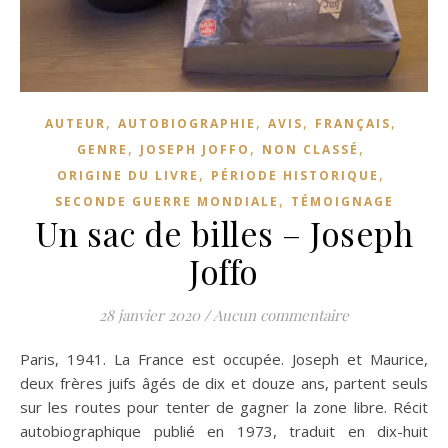
,
,
,
,
AUTEUR
AUTOBIOGRAPHIE
AVIS
FRANÇAIS
,
,
,
GENRE
JOSEPH JOFFO
NON CLASSÉ
,
,
ORIGINE DU LIVRE
PÉRIODE HISTORIQUE
,
SECONDE GUERRE MONDIALE
TÉMOIGNAGE
Un sac de billes – Joseph
Joffo
28 janvier 2020
/
Aucun commentaire
Paris, 1941. La France est occupée. Joseph et Maurice,
deux frères juifs âgés de dix et douze ans, partent seuls
sur les routes pour tenter de gagner la zone libre. Récit
autobiographique publié en 1973, traduit en dix-huit