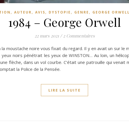
,
,
,
,
,
TION
AUTEUR
AVIS
DYSTOPIE
GENRE
GEORGE ORWEL
1984 – George Orwell
22 mars 2021
/
2 Commentaires
 à la moustache noire vous fixait du regard. Il y en avait un su
s yeux noirs pénétrait les yeux de WINSTON… Au loin, un hélicop
ne flèche, dans un vol courbe. C’était une patrouille qui venait
comptait la Police de la Pensée.
LIRE LA SUITE