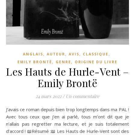
,
,
,
,
ANGLAIS
AUTEUR
AVIS
CLASSIQUE
,
,
EMILY BRONTË
GENRE
ORIGINE DU LIVRE
Les Hauts de Hurle-Vent –
Emily Brontë
24 mars 2022
/
Un commentaire
J’avais ce roman depuis bien trop longtemps dans ma PAL !
Avec tous ceux que j’en ai parlé, tous m’ont dit que je
n’allais pas regretter ma lecture, et je suis totalement
d’accord ! 📖Résumé :📖 Les Hauts de Hurle-Vent sont des