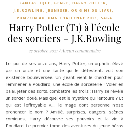
,
,
,
FANTASTIQUE
GENRE
HARRY POTTER
,
,
,
J.K.ROWLING
JEUNESSE
ORIGINE DU LIVRE
,
PUMPKIN AUTUMN CHALLENGE 2021
SAGA
Harry Potter (T1) à l’école
des sorciers – J.K.Rowling
27 octobre 2021
/
Aucun commentaire
Le jour de ses onze ans, Harry Potter, un orphelin élevé
par un oncle et une tante qui le détestent, voit son
existence bouleversée. Un géant vient le chercher pour
l’emmener à Poudlard, une école de sorcellerie ! Voler en
balai, jeter des sorts, combattre les trolls : Harry se révèle
un sorcier doué. Mais quel est le mystère qui l’entoure ? Et
qui est l’effroyable V…, le mage dont personne n’ose
prononcer le nom ? Amitié, surprises, dangers, scènes
comiques, Harry découvre ses pouvoirs et la vie à
Poudlard. Le premier tome des aventures du jeune héros