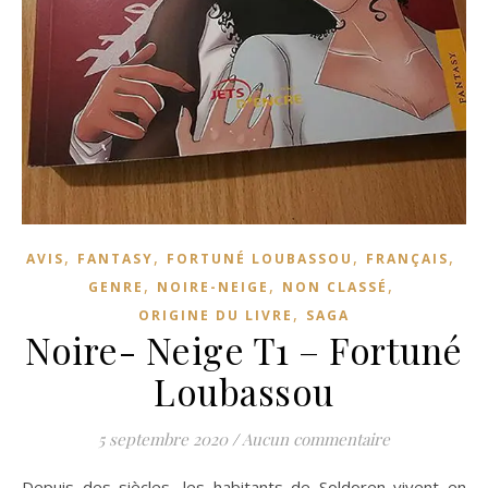
,
,
,
,
AVIS
FANTASY
FORTUNÉ LOUBASSOU
FRANÇAIS
,
,
,
GENRE
NOIRE-NEIGE
NON CLASSÉ
,
ORIGINE DU LIVRE
SAGA
Noire- Neige T1 – Fortuné
Loubassou
5 septembre 2020
/
Aucun commentaire
Depuis des siècles, les habitants de Soldoren vivent en