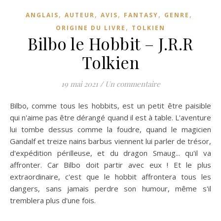
,
,
,
,
,
ANGLAIS
AUTEUR
AVIS
FANTASY
GENRE
,
ORIGINE DU LIVRE
TOLKIEN
Bilbo le Hobbit – J.R.R
Tolkien
19 mai 2021
/
Un commentaire
Bilbo, comme tous les hobbits, est un petit être paisible
qui n'aime pas être dérangé quand il est à table. L'aventure
lui tombe dessus comme la foudre, quand le magicien
Gandalf et treize nains barbus viennent lui parler de trésor,
d'expédition périlleuse, et du dragon Smaug... qu'il va
affronter. Car Bilbo doit partir avec eux ! Et le plus
extraordinaire, c'est que le hobbit affrontera tous les
dangers, sans jamais perdre son humour, même s'il
tremblera plus d'une fois.