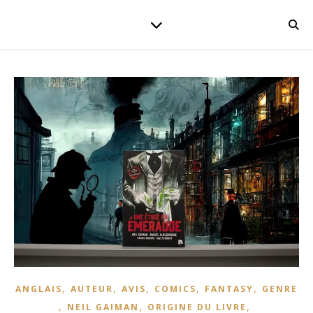
,
,
,
,
,
ANGLAIS
AUTEUR
AVIS
COMICS
FANTASY
GENRE
,
,
,
NEIL GAIMAN
ORIGINE DU LIVRE