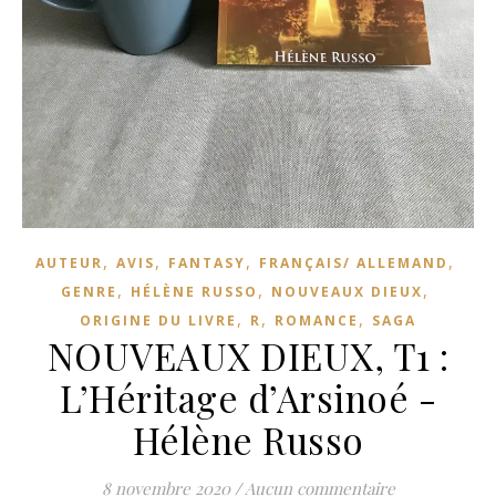
,
,
,
,
AUTEUR
AVIS
FANTASY
FRANÇAIS/ ALLEMAND
,
,
,
GENRE
HÉLÈNE RUSSO
NOUVEAUX DIEUX
,
,
,
ORIGINE DU LIVRE
R
ROMANCE
SAGA
NOUVEAUX DIEUX, T1 :
L’Héritage d’Arsinoé -
Hélène Russo
8 novembre 2020
/
Aucun commentaire