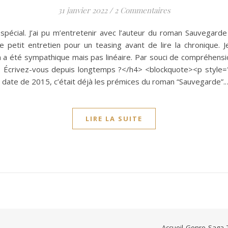
31 janvier 2022
/
2 Commentaires
spécial. J’ai pu m’entretenir avec l’auteur du roman Sauvegarde
petit entretien pour un teasing avant de lire la chronique. Je 
n a été sympathique mais pas linéaire. Par souci de compréhens
: Écrivez-vous depuis longtemps ?</h4> <blockquote><p style="tex
e date de 2015, c’était déjà les prémices du roman “Sauvegarde”.
LIRE LA SUITE
Accueil
Genre
Saga