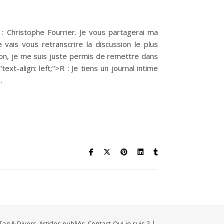
 : Christophe Fourrier. Je vous partagerai ma
vais vous retranscrire la discussion le plus
ion, je me suis juste permis de remettre dans
t-align: left;">R : Je tiens un journal intime
…
Tag & Divers
Articles publiés
Contact
Qui-je suis ?