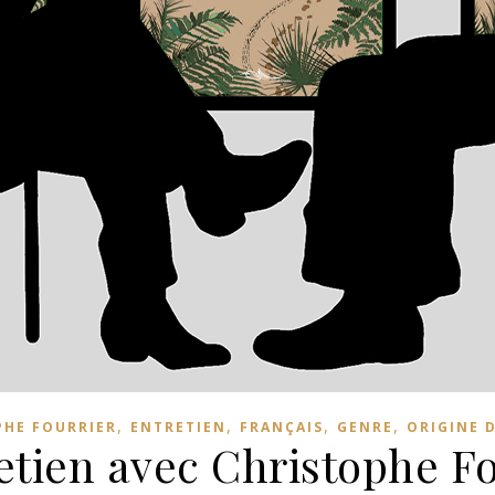
,
,
,
,
PHE FOURRIER
ENTRETIEN
FRANÇAIS
GENRE
ORIGINE D
etien avec Christophe F