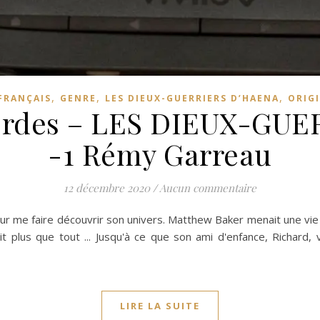
,
,
,
FRANÇAIS
GENRE
LES DIEUX-GUERRIERS D’HAENA
ORIGI
Hordes – LES DIEUX-GU
-1 Rémy Garreau
12 décembre 2020
/
Aucun commentaire
 me faire découvrir son univers. Matthew Baker menait une vie sa
ait plus que tout ... Jusqu'à ce que son ami d'enfance, Richard
LIRE LA SUITE