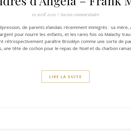
ndres d’Angela – Frank 
19 avril 2020
/
Aucun commentaire
épression, de parents irlandais récemment immigrés : sa mère, A
argent pour nourrir les enfants, et les rares fois où Malachy travail
ont rétrospectivement paraître Brooklyn comme une sorte de par
, une tête de cochon pour le repas de Noël et du charbon ramas
LIRE LA SUITE