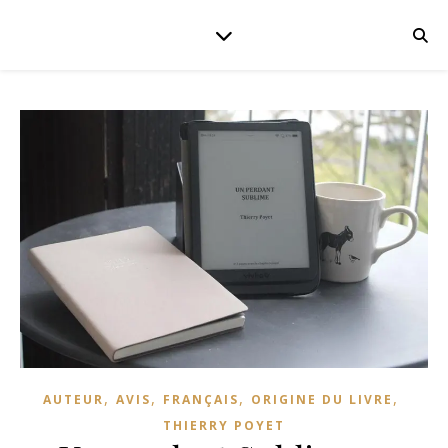
,
,
,
,
AUTEUR
AVIS
FRANÇAIS
ORIGINE DU LIVRE
THIERRY POYET